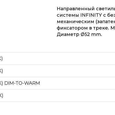
Направленный светиль
системы INFINITY c б
механическим (запате
фиксатором в треке. 
Диаметр
52 mm.
K)
K)
0K) DIM-TO-WARM
K)