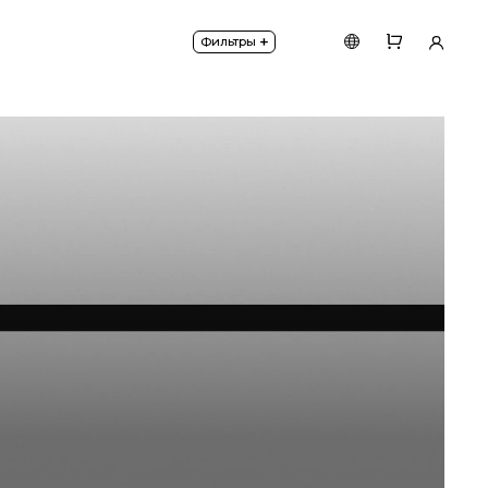
анным) фиксатором в треке. Мощность 20W. Диамет
+
Фильтры