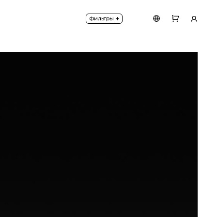
из 100% латуни.
+
Фильтры