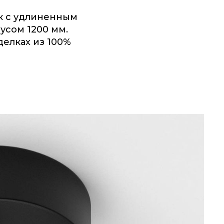
к с удлиненным
усом 1200 мм.
делках из 100%