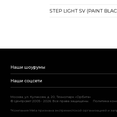
STEP LIGHT SV (PAINT BLAC
Наши шоурумы
Наши соцсети
Москва, ул. Кулакова, д. 20, Технопарк «Орбита»
©
Центрсвет 2005 -
2026
. Все права защищены.
Политика ко
*Компания Meta признана экстремистской организацией и за