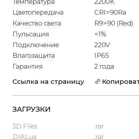
Температура
2200K
Цветопередача
CRI>90Ra
Качество света
R9>90 (Red)
Пульсация
<1%
Подключение
220V
Влагозащита
IP65
Гарантия
2 года
Ссылка на страницу
Копирова
ЗАГРУЗКИ
3D Files
.rar
DIALux
.rar