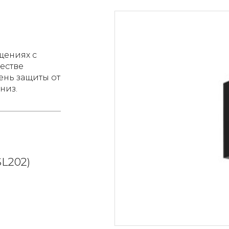
щениях с
естве
ень защиты от
низ.
SL202)