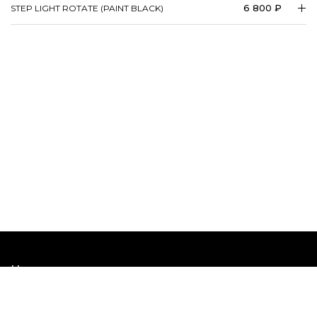
6 800 ₽
STEP LIGHT ROTATE (PAINT BLACK)
Наши шоурумы
Наши соцсети