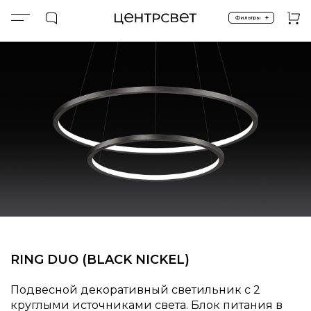
+
Фильтры
Главная
ПРОДУКТЫ
Подвесные
Спецпредложение %
RING DUO (BLACK NICKEL)
RING DUO (BLACK NICKEL)
Подвесной декоративный светильник с 2
круглыми источниками света. Блок питания в