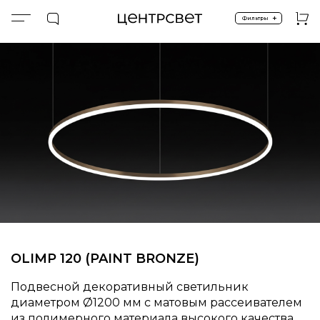
+
Фильтры
Главная
ПРОДУКТЫ
Подвесные
Спецпредложение %
OLIMP 120 (PAINT BRONZE)
OLIMP 120 (PAINT BRONZE)
Подвесной декоративный светильник
диаметром
1200 мм с матовым рассеивателем
из полимерного материала высокого качества.