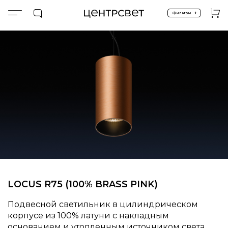
+
Фильтры
Главная
ПРОДУКТЫ
Подвесные
Спецпредложение %
LOCUS R75 (100% BRASS PINK)
LOCUS R75 (100% BRASS PINK)
Подвесной светильник в цилиндрическом
корпусе из 100% латуни с накладным
основанием и утопленным источником света