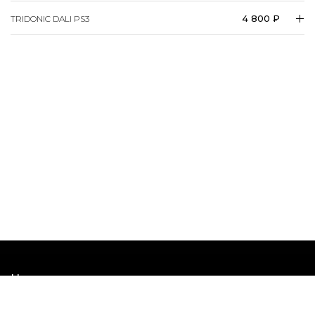
4 800 ₽
TRIDONIC DALI PS3
Наши шоурумы