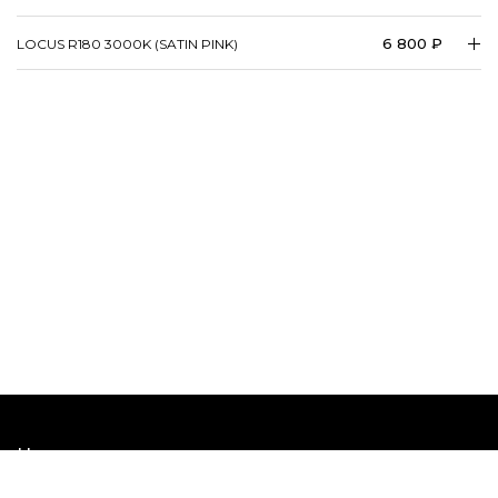
6 800 ₽
LOCUS R180 3000K (SATIN PINK)
Наши шоурумы