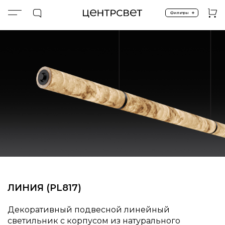
+
Фильтры
Главная
ПРОДУКТЫ
Подвесные
Спецпредложение %
ALABASTER.LINE.SAVAGE (PL817)
ЛИНИЯ (PL817)
Декоративный подвесной линейный
светильник с корпусом из натурального