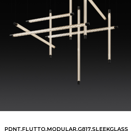
PDNT.FLUTTO.MODULAR.G817.SLEEKGLASS