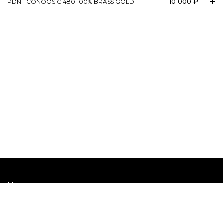
10 000 ₽
PDNT CONOOS C 480 100% BRASS GOLD
Наши шоурумы
Наши соцсети