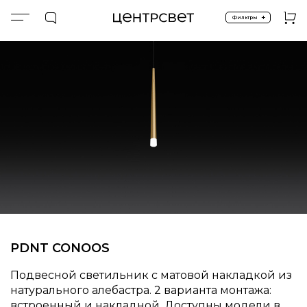
+
Фильтры
Главная
ПРОДУКТЫ
Подвесные
Спецпредложение %
CONOOS 480
PDNT CONOOS
Подвесной светильник с матовой накладкой из
натурального алебастра. 2 варианта монтажа:
встроенный и накладной. Доступны модели в