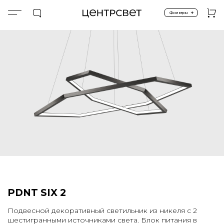
+
Фильтры
Главная
ПРОДУКТЫ
Подвесные
Спецпредложение %
SIX DUO (BLACK NICKEL)
PDNT SIX 2
Подвесной декоративный светильник из никеля с 2
шестигранными источниками света. Блок питания в